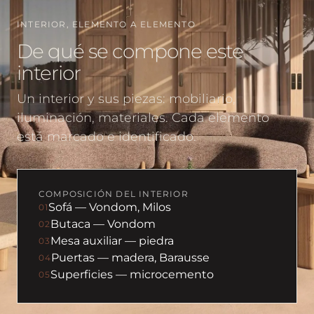
INTERIOR, ELEMENTO A ELEMENTO
De qué se compone este
interior
Un interior y sus piezas: mobiliario,
iluminación, materiales. Cada elemento
está marcado e identificado.
COMPOSICIÓN DEL INTERIOR
Sofá — Vondom, Milos
01
Butaca — Vondom
02
Mesa auxiliar — piedra
03
Puertas — madera, Barausse
04
Superficies — microcemento
05