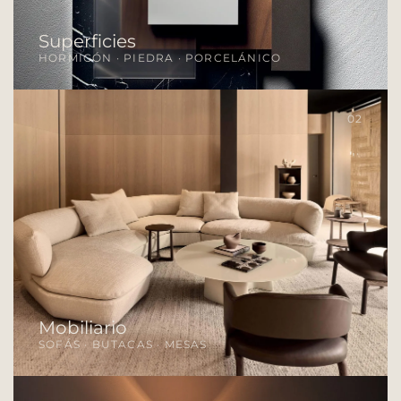
Superficies
HORMIGÓN · PIEDRA · PORCELÁNICO
02
Mobiliario
SOFÁS · BUTACAS · MESAS